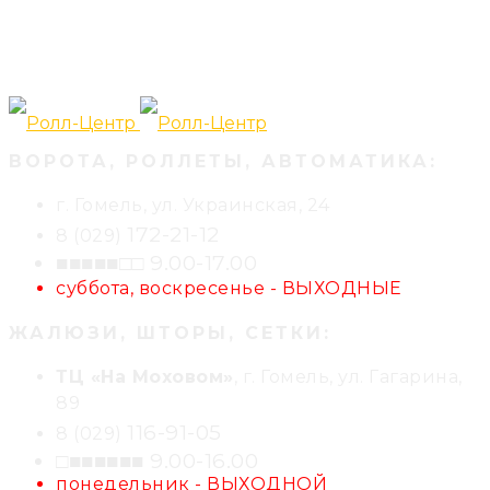
ВОРОТА, РОЛЛЕТЫ, АВТОМАТИКА:
г. Гомель, ул. Украинская, 24
172-21-12
8 (029)
■■■■■□□ 9.00-17.00
суббота, воскресенье - ВЫХОДНЫЕ
ЖАЛЮЗИ, ШТОРЫ, СЕТКИ:
ТЦ «На Моховом»
, г. Гомель, ул. Гагарина,
89
116-91-05
8 (029)
□■■■■■■ 9.00-16.00
понедельник - ВЫХОДНОЙ