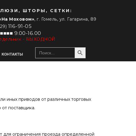
ЛЮЗИ, ШТОРЫ, СЕТКИ:
«На Моховом»
, г. Гомель, ул. Гагарина, 89
116-91-05
029)
■■■■ 9.00-16.00
едельник - ВЫХОДНОЙ
Search Button
Search
for:
КОНТАКТЫ
РУЛОННЫЕ ШТОРЫ
ДРУГИЕ ШТОРЫ
Сплошные
Шторы гофре / плиссе
ли иных приводов от различных торговых
Зебра (день-ночь)
Римские шторы
 от поставщика.
Специальные модели
Бамбуковые шторы
С электроприводом
т для ограничения проезда определенной