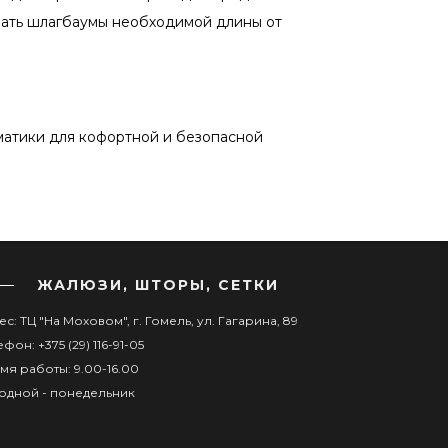
рать шлагбаумы необходимой длины от
матики для кофортной и безопасной
ЖАЛЮЗИ, ШТОРЫ, СЕТКИ
с: ТЦ "На Моховом", г. Гомель, ул. Гагарина, 89
фон: +375 (29) 116-91-05
мя работы: 9.00-16.00
одной - понедельник