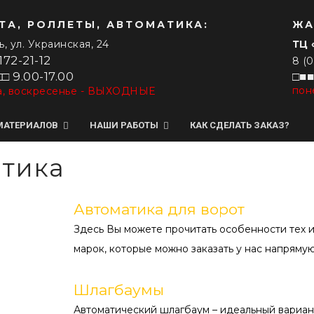
ТА, РОЛЛЕТЫ, АВТОМАТИКА:
ЖА
ь, ул. Украинская, 24
ТЦ 
172-21-12
8 (
□ 9.00-17.00
□■■
пон
а, воскресенье - ВЫХОДНЫЕ
МАТЕРИАЛОВ
НАШИ РАБОТЫ
КАК СДЕЛАТЬ ЗАКАЗ?
тика
ВЕРТИКАЛЬНЫЕ ЖАЛЮЗИ
ГОРИЗОНТАЛЬНЫЕ ЖАЛЮЗИ
Автоматика для ворот
Тканевые
Алюминиевые
Здесь Вы можете прочитать особенности тех и
С фотопечатью
Дерево/бамбук
марок, которые можно заказать у нас напрямую
Мультифактурные
Венус (Изотра)
Шлагбаумы
Пластиковые
Автоматический шлагбаум – идеальный вариан
Нитяные (Бриз)