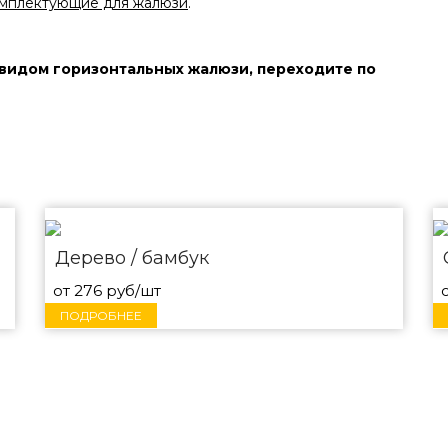
мплектующие для жалюзи
.
видом горизонтальных жалюзи, переходите по
Дерево / бамбук
от 276 руб/шт
ПОДРОБНЕЕ
ызовите мастера на зам