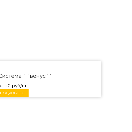
Система ``венус``
от 110 руб/шт
ПОДРОБНЕЕ
ер