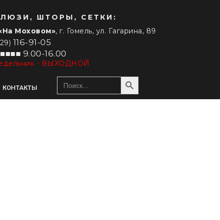
ЛЮЗИ, ШТОРЫ, СЕТКИ:
«На Моховом»
, г. Гомель, ул. Гагарина, 89
116-91-05
029)
■■■■ 9.00-16.00
едельник - ВЫХОДНОЙ
Search Button
Search
for:
КОНТАКТЫ
РУЛОННЫЕ ШТОРЫ
ДРУГИЕ ШТОРЫ
Сплошные
Шторы гофре / плиссе
Зебра (день-ночь)
Римские шторы
Специальные модели
Бамбуковые шторы
С электроприводом