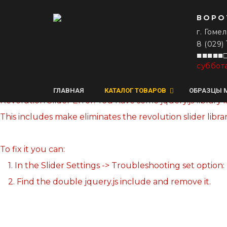
ВОРО
г. Гомел
8 (029)
■■■■■□
суббот
ГЛАВНАЯ
КАТАЛОГ ТОВАРОВ
ОБРАЗЦЫ 
Revolution Slider Error: You have some jquery.js library i
This includes make eliminates the revolution slider libra
To fix it you can:
1. In the Slider Settings -> Troubleshooting set option:
2. Find the double jquery.js include and remove it.