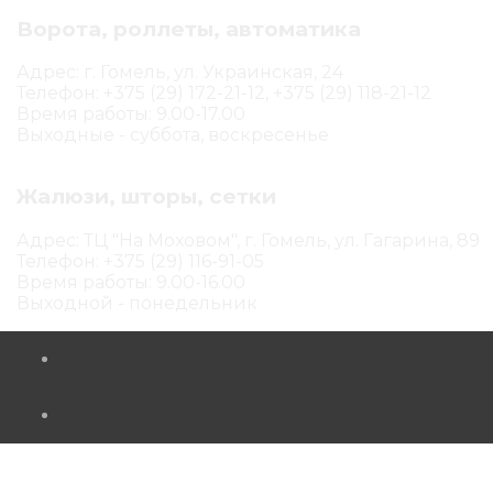
Ворота, роллеты, автоматика
Адрес: г. Гомель, ул. Украинская, 24
Телефон: +375 (29) 172-21-12, +375 (29) 118-21-12
Время работы: 9.00-17.00
Выходные - суббота, воскресенье
Жалюзи, шторы, сетки
Адрес: ТЦ "На Моховом", г. Гомель, ул. Гагарина, 89
Телефон: +375 (29) 116-91-05
Время работы: 9.00-16.00
Выходной - понедельник