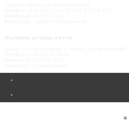
Адрес: г. Гомель, ул. Украинская, 24
Телефон: +375 (29) 172-21-12, +375 (29) 118-21-12
Время работы: 9.00-17.00
Выходные - суббота, воскресенье
Жалюзи, шторы, сетки
Адрес: ТЦ "На Моховом", г. Гомель, ул. Гагарина, 89
Телефон: +375 (29) 116-91-05
Время работы: 9.00-16.00
Выходной - понедельник