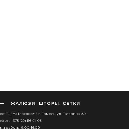
ЖАЛЮЗИ, ШТОРЫ, СЕТКИ
с: ТЦ "На Моховом", г. Гомель, ул. Гагарина, 89
фон: +375 (29) 116-91-05
мя работы: 9.00-16.00