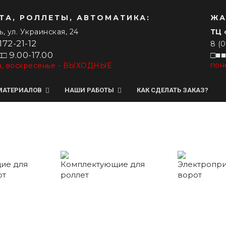
ТА, РОЛЛЕТЫ, АВТОМАТИКА:
ЖА
ь, ул. Украинская, 24
ТЦ 
172-21-12
8 (
□ 9.00-17.00
□■■
пон
а, воскресенье - ВЫХОДНЫЕ
МАТЕРИАЛОВ
НАШИ РАБОТЫ
КАК СДЕЛАТЬ ЗАКАЗ?
ВЕРТИКАЛЬНЫЕ ЖАЛЮЗИ
ГОРИЗОНТАЛЬНЫЕ ЖАЛЮЗИ
Тканевые
Алюминиевые
ие для
Комплектующие для
Электропр
от
роллет
ворот
С фотопечатью
Дерево/бамбук
Мультифактурные
Венус (Изотра)
Пластиковые
Нитяные (Бриз)