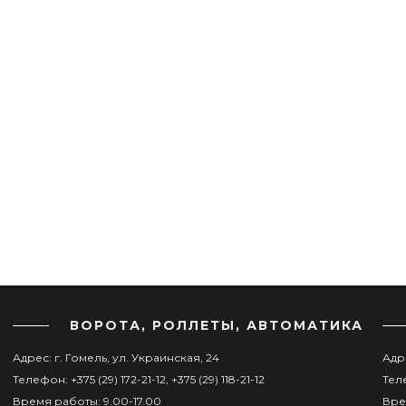
ВОРОТА, РОЛЛЕТЫ, АВТОМАТИКА
Адрес: г. Гомель, ул. Украинская, 24
Адре
Телефон: +375 (29) 172-21-12, +375 (29) 118-21-12
Теле
Время работы: 9.00-17.00
Вре