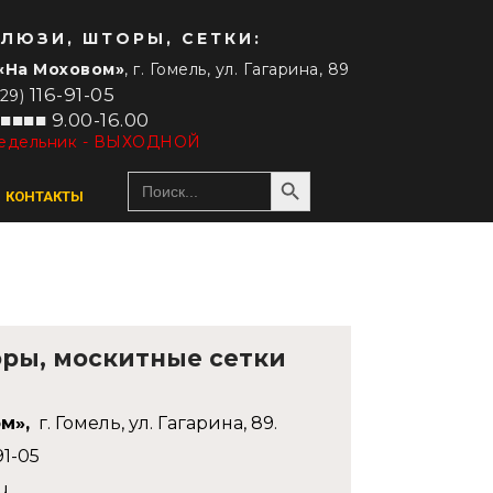
ЛЮЗИ, ШТОРЫ, СЕТКИ:
«На Моховом»
, г. Гомель, ул. Гагарина, 89
116-91-05
029)
■■■■ 9.00-16.00
едельник - ВЫХОДНОЙ
Search Button
Search
for:
КОНТАКТЫ
РУЛОННЫЕ ШТОРЫ
ДРУГИЕ ШТОРЫ
Сплошные
Шторы гофре / плиссе
ры, москитные сетки
Зебра (день-ночь)
Римские шторы
Специальные модели
Бамбуковые шторы
м»,
г. Гомель, ул. Гагарина, 89.
С электроприводом
91-05
u