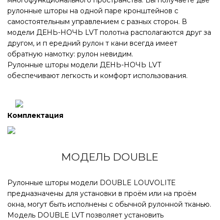
многофункционального пространства. Вы получаете две
Зазор между полотнами штор составляет около 1,5 см.
рулонные шторы на одной паре кронштейнов с
самостоятельным управлением с разных сторон. В
КЛАССИКА MONO LVT ЗЕБРА 2 И 3
модели ДЕНЬ-НОЧЬ LVT полотна располагаются друг за
ИЗДЕЛИЯ 45ММ
другом, и п ередний рулон т кани всегда имеет
обратную намотку: рулон невидим.
Рулонные шторы модели ДЕНЬ-НОЧЬ LVT
Объединение 2-х изделий штор с единым управлением
обеспечивают легкость и комфорт использования.
с помощью соединительного кронштейна позволяет
закрыть большие оконные секции до 6 м шириной. Оба
изделия поднимаются и опускаются синхронно.
Комплектация
Максимальная ширина композиции – 6 м.
Ткань на обоих изделиях должна быть одного
наименования (допускаются разные цвета).
МОДЕЛЬ DOUBLE
Управление (цепь) располагается с внешней стороны
одного из изделий.
Зазор между полотнами штор составляет около 1,5 см.
Рулонные шторы модели DOUBLE LOUVOLITE
1 – изделие, рядом с которым расположено
предназначены для установки в проём или на проём
управление;
окна, могут быть исполнены с обычной рулонной тканью.
2 – изделие без управления.
Модель DOUBLE LVT позволяет установить