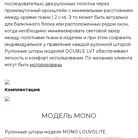
Дополнительная опция: MONO + DOUBLE
последовательно два рулонных полотна через
промежуточный кронштейн с минимальным расстоянием
между краями ткани ( 2 с м). Э то может быть актуально
КАССЕТА MONO LVT ЗЕБРА 2 И 3
для балконного блока или расположенных рядом окон,
ИЗДЕЛИЯ 45ММ
когда необходимо минимизировать световой зазор
между полотнами ткани в изделии и при этом сохранить
индивидуальное у правление каждой рулонной шторой.
Рулонные шторы моделей DOUBLE LVT обеспечивают
легкость и комфорт использования. По желанию клиента
могут быть
моторизованы
.
Комплектация
МОДЕЛЬ MONO
Рулонные шторы модели MONO LOUVOLITE