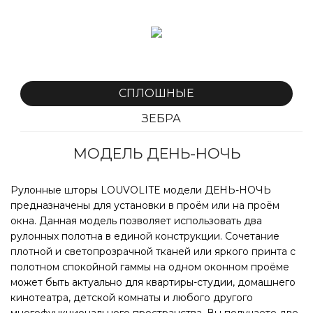
кассеты соответствующего типа управления.
Фиксация тканевого полотна возможна на любом
заданном уровне.
СПЛОШНЫЕ
ЗЕБРА
КЛАССИКА DOUBLE LVT ЗЕБРА 45ММ
МОДЕЛЬ ДЕНЬ-НОЧЬ
Рулонные шторы LOUVOLITE модели ДЕНЬ-НОЧЬ
Объединение 2-х изделий штор с помощью
предназначены для установки в проём или на проём
промежуточного кронштейна позволяет закрыть
окна. Данная модель позволяет использовать два
большие оконные/дверные секции и сохранить
рулонных полотна в единой конструкции. Сочетание
автономное управление каждой шторой.
плотной и светопрозрачной тканей или яркого принта с
полотном спокойной гаммы на одном оконном проёме
Максимальная ширина композиции – 6 м.
может быть актуально для квартиры-студии, домашнего
Управление индивидуальное располагается с
кинотеатра, детской комнаты и любого другого
внешней стороны каждого изделия.