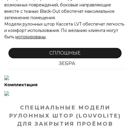
возможных повреждений, боковые направляющие
вместе с тканью Black-Out обеспечат максимальное
затемнение помещения.
Модели рулонных штор Кассета LVT обеспечат легкость
и комфорт использования. По желанию клиента могут
быть
моторизованы
.
СПЛОШНЫЕ
ЗЕБРА
Комплектация
Кассетные рулонные шторы LVT — это
свободновисящие модели (крепеж вверху)
Возможные варианты управления:
цепь (LVT кассета Зебра; 32/45 мм);
СПЕЦИАЛЬНЫЕ МОДЕЛИ
мотор (LVT кассета Зебра мотор; 32 мм (труба 35), 45
РУЛОННЫХ ШТОР (LOUVOLITE)
мм (трубы 45 и 55).
Предельные размеры кассетных рулонных штор
ДЛЯ ЗАКРЫТИЯ ПРОЁМОВ
аналогичны предельным размерам моделей штор без