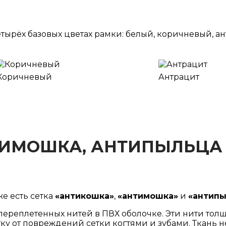
ырёх базовых цветах рамки: белый, коричневый, а
Коричневый
Антрацит
ТИМОШКА, АНТИПЫЛЬЦА
же есть сетка
«антикошка»
,
«антимошка»
и
«антипы
переплетенных нитей в ПВХ оболочке. Эти нити тол
тку от повреждений сетки когтями и зубами. Ткань 