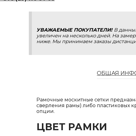
УВАЖАЕМЫЕ ПОКУПАТЕЛИ!
В данны
увеличен на несколько дней. На замер
ниже. Мы принимаем заказы дистанцио
ОБЩАЯ ИНФ
Вы можете самостоятельно сделать замер и затем ус
Рамочные москитные сетки предназнач
выездом мастера. Чтобы правильно сделать замер,
сверления рамы) либо пластиковых к
Оставить заявку на заказ по телефону
сомневаетесь, лучше пригласите мастера).
опции.
ЦВЕТ РАМКИ