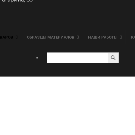
ОВАРОВ
ОБРАЗЦЫ МАТЕРИАЛОВ
НАШИ РАБОТЫ
К
Search Button
Search
for:
ВЕРТИКАЛЬНЫЕ ЖАЛЮЗИ
Г
Тканевые
Алюми
С фотопечатью
Дерево
Мультифактурные
Венус (
Пластиковые
Нитяные (Бриз)