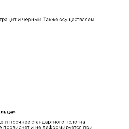
нтрацит и чёрный. Также осуществляем
льца»
.
ще и прочнее стандартного полотна
не провиснет и не деформируется при