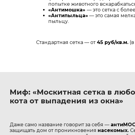
попытке животного вскарабкаться
«А
нтимошка»
— это сетка с бол
«Антипыльца»
— это самая мелка
пыльцу.
Стандартная сетка — от
45 руб/кв.м.
(в
Миф: «Москитная сетка в люб
кота от выпадения из окна»
Даже само название говорит за себя —
антиМО
защищать дом от проникновения
насекомых.
С