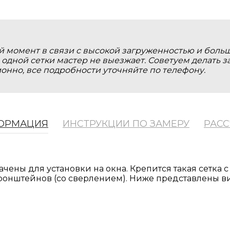
й момент в связи с высокой загруженностью и больш
 одной сетки мастер не выезжает. Советуем делать 
нно, все подробности уточняйте по телефону.
ОРМАЦИЯ
ИНСТРУКЦИИ ПО ЗАМЕРУ
РАСС
тановить сетку, это очень просто. В этом случае сто
ены для установки на окна. Крепится такая сетка 
 смотрите схему ниже (актуально для пластиковых ок
ронштейнов (со сверлением). Ниже представлены в