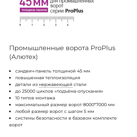
Промышленные ворота ProPlus
Промышленные ворота ProTrend
(Алютех)
(Алютех)
сэндвич-панель толщиной 45 мм
сэндвич-панель толщиной 40 мм
повышенная теплоизоляция
детали из оцинкованной стали
детали из
до 25000 циклов «подъёма-опускания»
нержавеющей
стали
до 25000 циклов «подъёма-опускания»
10 типов монтажа
10 типов монтажа
максимальный размер ворот 7000*6000 мм
максимальный размер ворот 8000*7000 мм
любой размер ворот с шагом 5 мм
любой размер ворот с шагом 5 мм
системы безопасности в базовом комплекте
ворот
системы безопасности в базовом комплекте
ворот