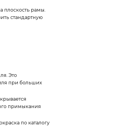
а плоскость рамы.
авить стандартную
я. Это
иля при больших
акрывается
ого примыкания
окраска по каталогу