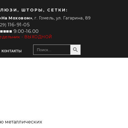
ЛЮЗИ, ШТОРЫ, СЕТКИ:
«На Моховом»
, г. Гомель, ул. Гагарина, 89
116-91-05
029)
■■■■ 9.00-16.00
едельник - ВЫХОДНОЙ
Search Button
Search
for:
КОНТАКТЫ
РУЛОННЫЕ ШТОРЫ
ДРУГИЕ ШТОРЫ
Сплошные
Шторы гофре / плиссе
Зебра (день-ночь)
Римские шторы
Специальные модели
Бамбуковые шторы
С электроприводом
ью металлических