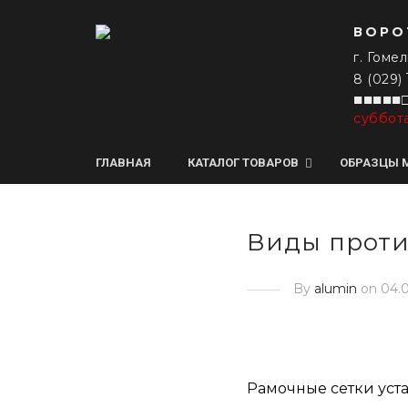
ВОРО
г. Гомел
8 (029)
■■■■■□
суббот
ГЛАВНАЯ
КАТАЛОГ ТОВАРОВ
ОБРАЗЦЫ 
Виды проти
By
alumin
on 04.
Рамочные сетки уст