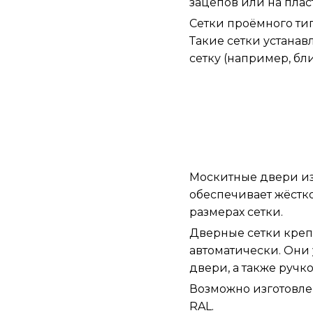
зацепов или на пла
Сетки проёмного тип
Такие сетки устанав
сетку (например, бл
Москитные двери из
обеспечивает жёстк
размерах сетки.
Дверные сетки крепя
автоматически. Он
двери, а также ручк
Возможно изготовлен
RAL.