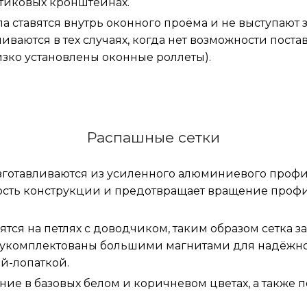
стиковых кронштейнах.
а ставятся внутрь оконного проёма и не выступают з
ливаются в тех случаях, когда нет возможности пост
изко установлены оконные роллеты).
Распашные сетки
готавливаются из усиленного алюминиевого профил
ость конструкции и предотвращает вращение проф
тся на петлях с доводчиком, таким образом сетка з
и укомплектованы большими магнитами для надёжн
ой-лопаткой.
ие в базовых белом и коричневом цветах, а также п